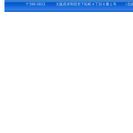
〒596-0823 大阪府岸和田市下松町４丁目６番１号 （北緯34°27’1