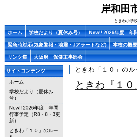
岸和田
ときわ小学
ホーム
学校だより（夏休み号）
New!! 2026年度
緊急時対応(気象警報・地震・Jアラートなど)
本校の概
リンク集
大阪府 保健主事部会
ときわ「１０」のル
サイトコンテンツ
ホーム
ときわ『１０
学校だより（夏休み
号）
New!! 2026年度 年間
行事予定（R8・8・3更
新）
ときわ「１０」のルー
ル