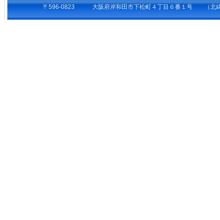
〒596-0823 大阪府岸和田市下松町４丁目６番１号 （北緯34°27’1