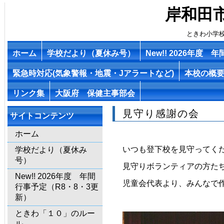
岸和田
ときわ小学
ホーム
学校だより（夏休み号）
New!! 2026年度
緊急時対応(気象警報・地震・Jアラートなど)
本校の概
リンク集
大阪府 保健主事部会
見守り感謝の会
サイトコンテンツ
ホーム
いつも登下校を見守ってく
学校だより（夏休み
号）
見守りボランティアの方た
New!! 2026年度 年間
児童会代表より、みんなで
行事予定（R8・8・3更
新）
ときわ「１０」のルー
ル