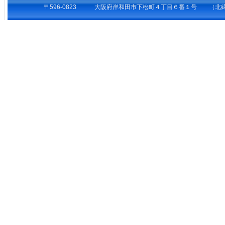
〒596-0823 大阪府岸和田市下松町４丁目６番１号 （北緯34°27’1