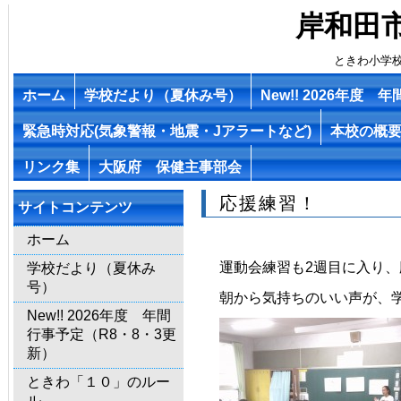
岸和田
ときわ小学
ホーム
学校だより（夏休み号）
New!! 2026年度
緊急時対応(気象警報・地震・Jアラートなど)
本校の概
リンク集
大阪府 保健主事部会
応援練習！
サイトコンテンツ
ホーム
運動会練習も2週目に入り
学校だより（夏休み
号）
朝から気持ちのいい声が、
New!! 2026年度 年間
行事予定（R8・8・3更
新）
ときわ「１０」のルー
ル